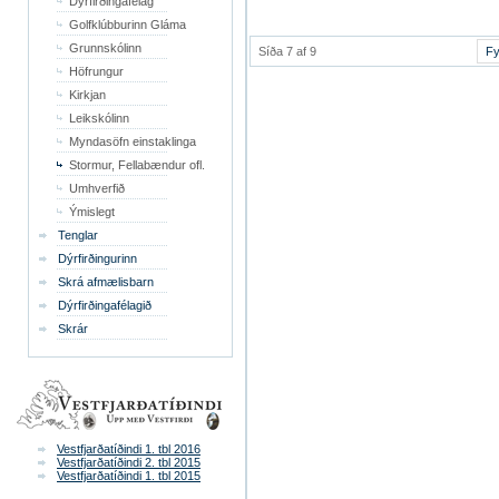
Dýrfirðingafélag
Golfklúbburinn Gláma
Grunnskólinn
Síða 7 af 9
Fy
Höfrungur
Kirkjan
Leikskólinn
Myndasöfn einstaklinga
Stormur, Fellabændur ofl.
Umhverfið
Ýmislegt
Tenglar
Dýrfirðingurinn
Skrá afmælisbarn
Dýrfirðingafélagið
Skrár
Vestfjarðatíðindi 1. tbl 2016
Vestfjarðatíðindi 2. tbl 2015
Vestfjarðatíðindi 1. tbl 2015