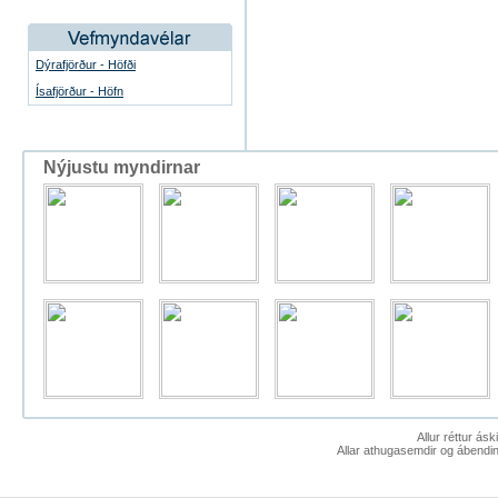
Dýrafjörður - Höfði
Ísafjörður - Höfn
Nýjustu myndirnar
Allur réttur ás
Allar athugasemdir og ábendin