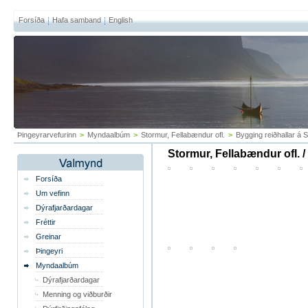
Forsíða
Hafa samband
English
Þingeyrarvefurinn
>
Myndaalbúm
>
Stormur, Fellabændur ofl.
>
Bygging reiðhallar á
Stormur, Fellabændur ofl. 
Forsíða
Um vefinn
Dýrafjarðardagar
Fréttir
Greinar
Þingeyri
Myndaalbúm
Dýrafjarðardagar
Menning og viðburðir