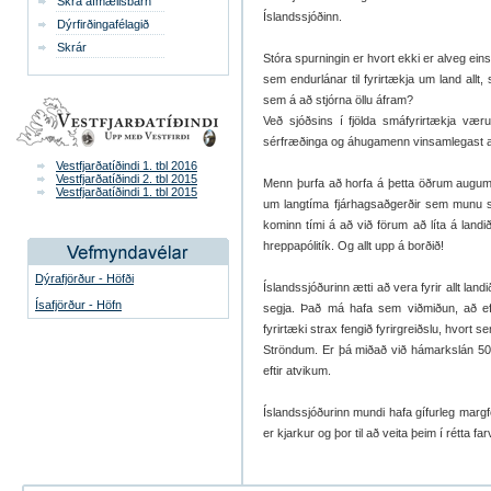
Skrá afmælisbarn
Íslandssjóðinn.
Dýrfirðingafélagið
Skrár
Stóra spurningin er hvort ekki er alveg eins 
sem endurlánar til fyrirtækja um land all
sem á að stjórna öllu áfram?
Veð sjóðsins í fjölda smáfyrirtækja væru 
sérfræðinga og áhugamenn vinsamlegast a
Vestfjarðatíðindi 1. tbl 2016
Vestfjarðatíðindi 2. tbl 2015
Menn þurfa að horfa á þetta öðrum augum e
Vestfjarðatíðindi 1. tbl 2015
um langtíma fjárhagsaðgerðir sem munu s
kominn tími á að við förum að líta á landi
hreppapólitík. Og allt upp á borðið!
Dýrafjörður - Höfði
Íslandssjóðurinn ætti að vera fyrir allt la
Ísafjörður - Höfn
segja. Það má hafa sem viðmiðun, að ef 
fyrirtæki strax fengið fyrirgreiðslu, hvor
Ströndum. Er þá miðað við hámarkslán 50 m
eftir atvikum.
Íslandssjóðurinn mundi hafa gífurleg margfel
er kjarkur og þor til að veita þeim í rétta f