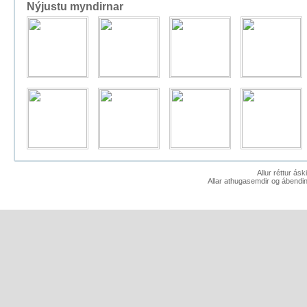
Nýjustu myndirnar
Allur réttur ás
Allar athugasemdir og ábendin