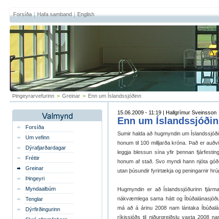
Forsíða
Hafa samband
English
Þingeyrarvefurinn
>
Greinar
>
Enn um Íslandssjóðinn
15.06.2009 - 11:19 | Hallgrímur Sveinsson
Enn um Íslandssjóði
Forsíða
Sumir halda að hugmyndin um Íslandssjóðinn 
Um vefinn
honum til 100 milljarða króna. Það er auðvit
Dýrafjarðardagar
leggja blessun sína yfir þennan fjárfesti
Fréttir
honum af stað. Svo myndi hann njóta góðs 
Greinar
utan þúsundir fyrirtækja og peningarnir hrúg
Þingeyri
Myndaalbúm
Hugmyndin er að Íslandssjóðurinn fjárma
nákvæmlega sama hátt og Íbúðalánasjóður
Tenglar
má að á árinu 2008 nam lántaka Íbúðalá
Dýrfirðingurinn
ríkissjóðs til niðurgreiðslu vaxta 2008 