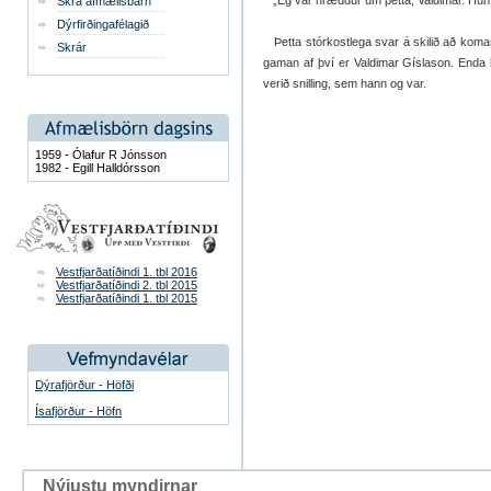
„Ég var hræddur um þetta, Valdimar. Hún h
Skrá afmælisbarn
Dýrfirðingafélagið
Þetta stórkostlega svar á skilið að koma
Skrár
gaman af því er Valdimar Gíslason. Enda he
verið snilling, sem hann og var.
1959 - Ólafur R Jónsson
1982 - Egill Halldórsson
Vestfjarðatíðindi 1. tbl 2016
Vestfjarðatíðindi 2. tbl 2015
Vestfjarðatíðindi 1. tbl 2015
Dýrafjörður - Höfði
Ísafjörður - Höfn
Nýjustu myndirnar