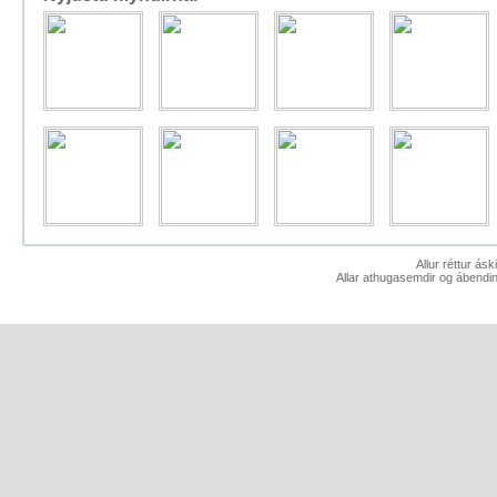
Allur réttur ás
Allar athugasemdir og ábendin