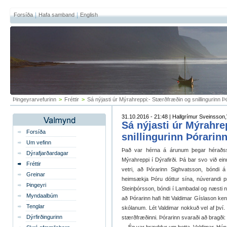
Forsíða
Hafa samband
English
Þingeyrarvefurinn
>
Fréttir
>
Sá nýjasti úr Mýrahreppi:- Stærðfræðin og snillingurinn Þ
31.10.2016 - 21:48 | Hallgrímur Sveinsson,V
Sá nýjasti úr Mýrahre
Forsíða
snillingurinn Þórarin
Um vefinn
Það var hérna á árunum þegar héraðss
Dýrafjarðardagar
Mýrahreppi í Dýrafirði. Þá bar svo við e
Fréttir
vetri, að Þórarinn Sighvatsson, bóndi á
Greinar
heimsækja Þóru dóttur sína, núverandi 
Þingeyri
Steinþórsson, bóndi í Lambadal og næsti ná
Myndaalbúm
að Þórarinn hafi hitt Valdimar Gíslason k
Tenglar
skólanum. Lét Valdimar nokkuð vel af því. 
Dýrfirðingurinn
stærðfræðinni. Þórarinn svaraði að bragði: