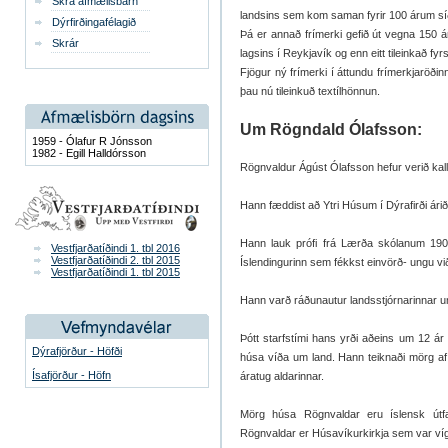
Skrá afmælisbarn
lands­ins sem kom sam­an fyr­ir 100 árum sí
Dýrfirðingafélagið
Þá er annað frí­merki gefið út vegna 150 á
Skrár
lags­ins í Reykja­vík og enn eitt til­einkað fyr
Fjög­ur ný frí­merki í átt­undu frí­merkjaröð
þau nú til­einkuð tex­tíl­hönn­un.
Um Rögndald Ólafsson:
1959 - Ólafur R Jónsson
1982 - Egill Halldórsson
Rögnvaldur Ágúst Ólafsson hefur verið kallað
Hann fæddist að Ytri Húsum í Dýrafirði árið 
Hann lauk prófi frá Lærða skólanum 1901 
Vestfjarðatíðindi 1. tbl 2016
Vestfjarðatíðindi 2. tbl 2015
Íslendingurinn sem fékkst einvörð- ungu vi
Vestfjarðatíðindi 1. tbl 2015
Hann varð ráðunautur landsstjórnarinnar u
Þótt starfstími hans yrði aðeins um 12 ár l
Dýrafjörður - Höfði
húsa víða um land. Hann teiknaði mörg af
Ísafjörður - Höfn
áratug aldarinnar.
Mörg húsa Rögnvaldar eru íslensk útfær
Rögnvaldar er Húsavíkurkirkja sem var ví