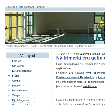
Forsíða
Hafa samband
English
Þingeyrarvefurinn
>
Fréttir
>
Ný frímerki eru gefin út í dag - 16. febrúar 2017
16.02.2017 - 16:39 | Vestfirska forlagið,Pós
Ný frímerki eru gefin 
Forsíða
Í dag, fimmtudaginn 16. febrúar 2017, ko
Um vefinn
útgáfuröðum.
Dýrafjarðardagar
Frímerkin eru tileinkuð
fyrstu ríkisstjó
Fréttir
Iðnaðarmannafélags Reykjavíkur
og
fyrsta
Greinar
Þá koma fjögur frímerki út í röðinni íslen
Þingeyri
þessu sinni er tileinkuð
textílhönnun
.
Myndaalbúm
Tenglar
Í dag voru gef­in út sjö ný frí­merki í fjór­
Dýrfirðingurinn
sölu Pósts­ins. Er um að ræða frí­merki með