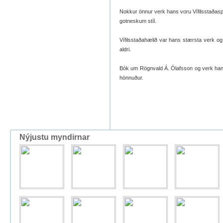
Nokkur önnur verk hans voru Vífilsstaðaspít
gotneskum stíl.
Vífilsstaðahælið var hans stærsta verk og 
aldri.
Bók um Rögnvald Á. Ólafsson og verk hans
hönnuður.
Nýjustu myndirnar