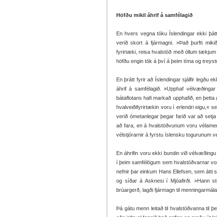
Höfðu mikil áhrif á samfélagið
En hvers vegna tóku Íslendingar ekki þátt
verið skort á fjármagni. »Það þurfti mik
fyrirtæki, reisa hvalstöð með öllum tækjum 
höfðu engin tök á því á þeim tíma og treystu
En þrátt fyrir að Íslendingar sjálfir legðu
áhrif á samfélagið. »Upphaf vélvæðingar
bátaflotans hafi markað upphafið, en þetta 
hvalveiðifyrirtækin voru í erlendri eigu,«
verið ómetanlegar þegar farið var að setja 
að fara, en á hvalstöðvunum voru vélamen
vélstjórarnir á fyrstu íslensku togurunum
En áhrifin voru ekki bundin við vélvæðingu 
í þeim samfélögum sem hvalstöðvarnar voru
nefnir þar einkum Hans Ellefsen, sem átti s
og síðar á Asknesi í Mjóafirði. »Hann s
brúargerð, lagði fjármagn til menningarmála 
Þá gátu menn leitað til hvalstöðvanna til 