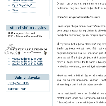
Skrá afmælisbarn
óvægin og svarthvít, og minnir um marg
Dýrfirðingafélagið
deilnanna í dag séu aðrar en þá. Þetta er 
Skrár
Heillaðist ungur af hvalstöðvunum
Smári segir áhuga sinn á hvalveiðum haf
sem ungur strákur fór ég til dæmis til Hell
1931 - Ingunn Jónsdóttir
þótti þetta heillandi og spurði margra spurn
1955 - Jóhanna Gunnarsdóttir
»Í reyndinni hefur þetta aldrei látið mig al
Smári og bætir við að mjög lítið hafi v
sagnfræðingurinn Trausti Einarsson gaf út
unnt var að fá yfirsýn yfir þetta efni og þa
Vestfjarðatíðindi 1. tbl 2016
Vestfjarðatíðindi 2. tbl 2015
meira.« Þegar Smári fór til náms í Noreg
Vestfjarðatíðindi 1. tbl 2015
hvalveiðar við Ísland, en varð fyrir talsve
»Það var ekki mikið til. Ég fór að skrifa 
líka, en ég var upptekinn, kennari í föst
Dýrafjörður - Höfði
almennilegur tími til að sinna þessu vel.«
Ísafjörður - Höfn
Þegar tækifærið kom fór Smári til Nor
móttökunum, enda hafi Norðmenn mikinn áhu
í Sandefjord, og vann mikið þar.« Smári se