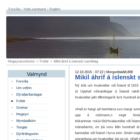
Forsíða
Hafa samband
English
Þingeyrarvefurinn
>
Fréttir
>
Mikil áhrif á íslenskt samfélag
12.10.2015 - 07:22 | Morgunblaðið,BIB
Mikil áhrif á íslenskt
Forsíða
Ný bók um hvalveiðar við Ísland til 1915
Um vefinn
út
Upphaf vélvæðingar á Íslandi raki
Dýrafjarðardagar
hvalveiðar jafn tilfinningarík fyrir hundrað 
Fréttir
Greinar
»Það er hægt að heimfæra svo margt sem 
Þingeyri
upp á nútímann,« segir Smári
Myndaalbúm
bókarinnar
<ská>Stórhvalaveiðar við Ísland
mánaðarins, en þá voru liðin hundrað ár
Tenglar
bannaðar við Ísland í fyrra sinn. Smári seg
Dýrfirðingurinn
umræðuna um hvalveiðar þá og nú. »Það er