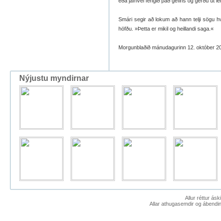
eða jafnvel fengið það gefins og gerðu út le
Smári segir að lokum að hann telji sögu hva
höfðu. »Þetta er mikil og heillandi saga.«
Morgunblaðið mánudagurinn 12. október 2
Nýjustu myndirnar
Allur réttur ás
Allar athugasemdir og ábendin