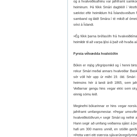
og á hvalveiðisafninu var jafnframt sam
heiminum. Þá fékk Smári dagblöð í Vestf
sæktist eftir heimildum frá Íslandsveiðum
samband og látið Smára í té mikið af óme
sést á Íslandi.
»Ég fékk þarna bréfasöfn frá hvalveiðitím
heimildir til að varpa ljósi á það við hvaða
Fyrsta vélvædda hvalstöðin
Bókin er mjög yfirgripsmikil og í henni bi
rekur Smári meðal annars hvalveiðar Baska
sér völl hér upp úr miðri 19. öld. Smári
heimsins hér á landi árið 1865, sem jaf
Veiðarnar gengu hins vegar ekki sem skyld
einnig sömu leið.
Meginefni bókarinnar er hins vegar norska
jafnframt umfangsmestar. »Þegar umsvifin 
hvalveiðistöðvum,« segir Smári og nefnir að
Hann segir að umfang veiðanna sjáist á því
hafi um 300 manns unnið, en stöðin gerði ú
»Þetta væri eitt stærsta sjávarútvegsfyrirt