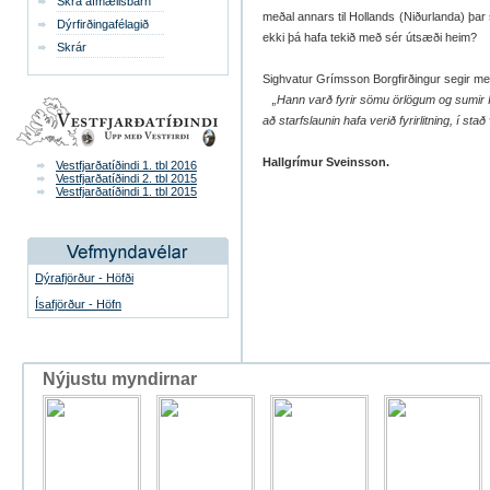
Skrá afmælisbarn
meðal annars til Hollands (Niðurlanda) þar
Dýrfirðingafélagið
ekki þá hafa tekið með sér útsæði heim?
Skrár
Sighvatur Grímsson Borgfirðingur segir 
„Hann varð fyrir sömu örlögum og sumir Í
að starfslaunin hafa verið fyrirlitning, í stað 
Hallgrímur Sveinsson.
Vestfjarðatíðindi 1. tbl 2016
Vestfjarðatíðindi 2. tbl 2015
Vestfjarðatíðindi 1. tbl 2015
Dýrafjörður - Höfði
Ísafjörður - Höfn
Nýjustu myndirnar