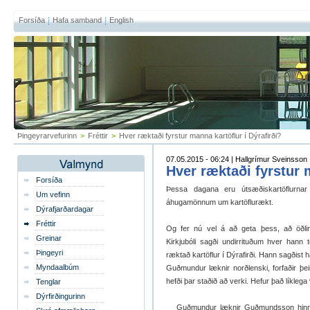
Forsíða
Hafa samband
English
Þingeyrarvefurinn
>
Fréttir
>
Hver ræktaði fyrstur manna kartöflur í Dýrafirði?
07.05.2015 - 06:24 | Hallgrímur Sveinsson
Hver ræktaði fyrstur 
Forsíða
Þessa dagana eru útsæðiskartöflurna
Um vefinn
áhugamönnum um kartöflurækt.
Dýrafjarðardagar
Fréttir
Og fer nú vel á að geta þess, að öðli
Greinar
Kirkjubóli sagði undirrituðum hver hann 
Þingeyri
ræktað kartöflur í Dýrafirði. Hann sagðist 
Myndaalbúm
Guðmundur læknir norðlenski, forfaðir þe
hefði þar staðið að verki. Hefur það líkleg
Tenglar
Dýrfirðingurinn
Guðmundur læknir Guðmundsson hinn nor