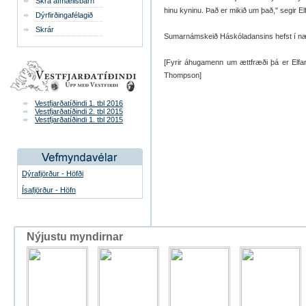
Skrá afmælisbarn
hinu kyninu. Það er mikið um það," segir El
Dýrfirðingafélagið
Skrár
Sumarnámskeið Háskóladansins hefst í næ
[Fyrir áhugamenn um ættfræði þá er Elfa
Thompson]
Vestfjarðatíðindi 1. tbl 2016
Vestfjarðatíðindi 2. tbl 2015
Vestfjarðatíðindi 1. tbl 2015
Dýrafjörður - Höfði
Ísafjörður - Höfn
Nýjustu myndirnar