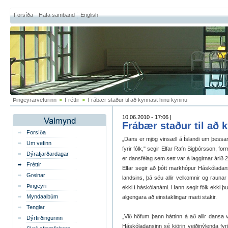
Forsíða
Hafa samband
English
Þingeyrarvefurinn
>
Fréttir
>
Frábær staður til að kynnast hinu kyninu
10.06.2010 - 17:06 |
Frábær staður til að 
Forsíða
„Dans er mjög vinsæll á Íslandi um þessa
Um vefinn
fyrir fólk," segir Elfar Rafn Sigþórsson, 
Dýrafjarðardagar
er dansfélag sem sett var á laggirnar árið 2
Fréttir
Elfar segir að þótt markhópur Háskólada
Greinar
landsins, þá séu allir velkomnir og raunar
Þingeyri
ekki í háskólanámi. Hann segir fólk ekki 
Myndaalbúm
algengara að einstaklingar mæti stakir.
Tenglar
„Við höfum þann háttinn á að allir dansa v
Dýrfirðingurinn
Háskóladansinn sé kjörin veiðinýlenda fyrir