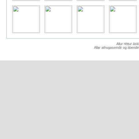
Allur réttur ás
Allar athugasemdir og ábendin