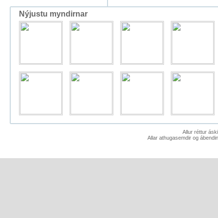
Nýjustu myndirnar
Allur réttur ás
Allar athugasemdir og ábendin